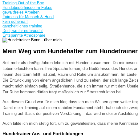
Training Out of the Box
Hundebedürfnisse im Fokus
gewaltfreies Arbeiten
Fairness für Mensch & Hund
kein schema f
ganzheitliches training
Dort, wo ihr es braucht
Entspannte Atmosphäre
Mein Weg vom Hundehalter zum Hundetrainer
Seit mehr als dreißig Jahren lebe ich mit Hunden zusammen. Da mir besond
Leben erleichtern kann. Ihre Sprache lernen, die Bedürfnisse des Hundes a
neuen Besitzern fehlt, ist Zeit, Raum und Ruhe um anzukommen. Im Laufe
Die Entwicklung von einem ängstlichen Hund zu sehen, der sich lange Zeit 
macht mich einfach selig. Straßenhunde, die sich immer nur mit dem Überle
Zur Ruhe kommen dürfen trägt maßgeblich zur Stressreduktion bei.
Aus diesem Grund war für mich klar, dass ich mein Wissen gerne weiter t
Damit mein Training auf einem stabilen Fundament steht, habe ich die zwei
Training auf Basis der positiven Verstärkung – das wird in dieser Ausbildu
Auch bilde ich mich stetig fort, um zu gewährleisten, dass meine Kenntnis
Hundetrainer Aus- und Fortbildungen