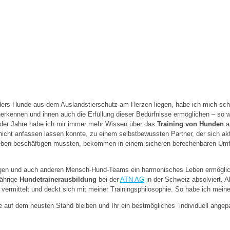
ers Hunde aus dem Auslandstierschutz am Herzen liegen, habe ich mich schon
nerkennen und ihnen auch die Erfüllung dieser Bedürfnisse ermöglichen – so 
 der Jahre habe ich mir immer mehr Wissen über das
Training von Hunden
a
nicht anfassen lassen konnte, zu einem selbstbewussten Partner, der sich akt
ben beschäftigen mussten, bekommen in einem sicheren berechenbaren Umfeld 
ragen und auch anderen Mensch-Hund-Teams ein harmonisches Leben ermögliche
jährige
Hundetrainerausbildung
bei der
ATN AG
in der Schweiz absolviert. A
ng vermittelt und deckt sich mit meiner Trainingsphilosophie. So habe ich me
se auf dem neusten Stand bleiben und Ihr ein bestmögliches individuell ange